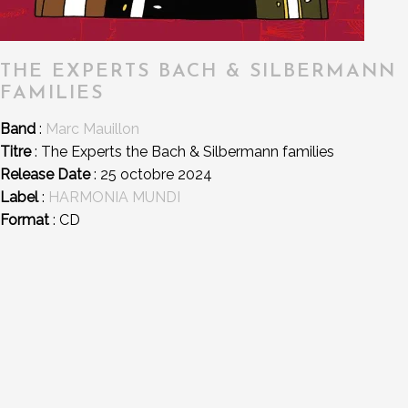
THE EXPERTS BACH & SILBERMANN
FAMILIES
Band
:
Marc Mauillon
Titre
: The Experts the Bach & Silbermann families
Release Date
: 25 octobre 2024
Label
:
HARMONIA MUNDI
Format
: CD