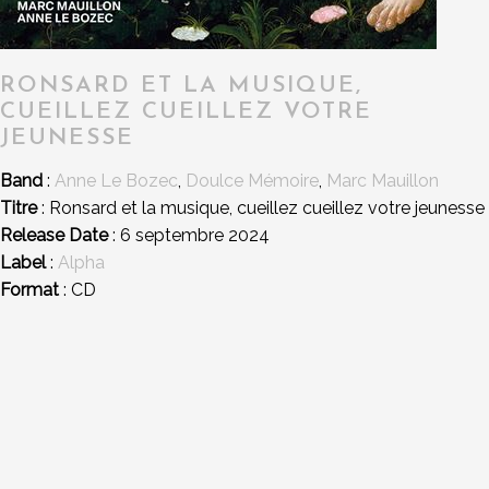
RONSARD ET LA MUSIQUE,
CUEILLEZ CUEILLEZ VOTRE
JEUNESSE
Band
:
Anne Le Bozec
,
Doulce Mémoire
,
Marc Mauillon
Titre
: Ronsard et la musique, cueillez cueillez votre jeunesse
Release Date
: 6 septembre 2024
Label
:
Alpha
Format
: CD