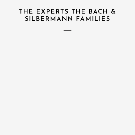
THE EXPERTS THE BACH &
SILBERMANN FAMILIES
1
Aria Bist du bei mir Stölzle
2
Chorale Prelude & Chorale Wer nur
den lieben Gott lässt walten
3
Lyda C.P.E.Bach
4
Phyllis C.P.E. Bach