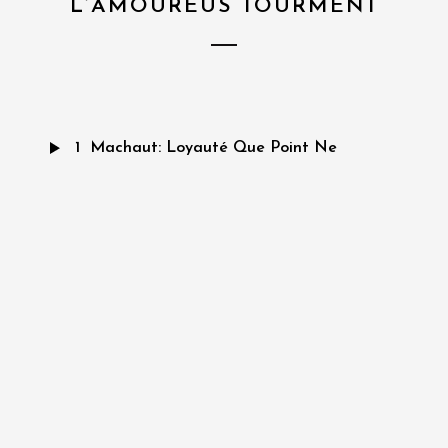
L’AMOUREUS TOURMENT
1
Machaut: Loyauté Que Point Ne
Delay (extrait)
2
Anonyme De Cuer Je Soupire
3
Anonyme Lai De La Pastourelle
4
J. de Lescurel Comment Que, Pour
L'éloignance
5
G. de Machaut Ay Mi !